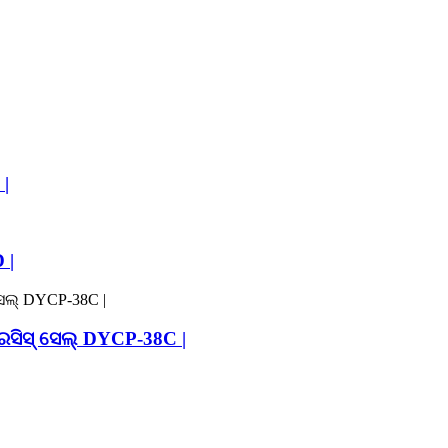
|
 |
ସିସ୍ ସେଲ୍ DYCP-38C |