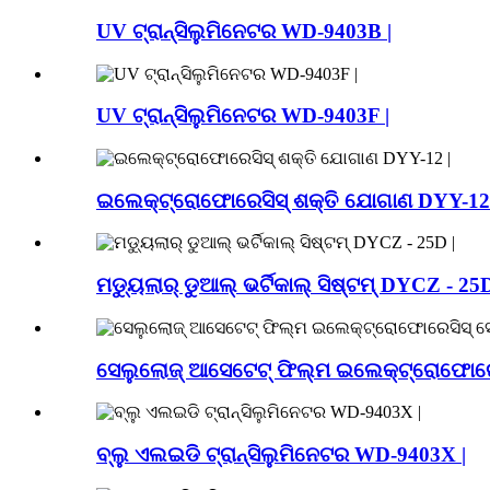
UV ଟ୍ରାନ୍ସିଲୁମିନେଟର WD-9403B |
UV ଟ୍ରାନ୍ସିଲୁମିନେଟର WD-9403F |
ଇଲେକ୍ଟ୍ରୋଫୋରେସିସ୍ ଶକ୍ତି ଯୋଗାଣ DYY-12 
ମଡ୍ୟୁଲାର୍ ଡୁଆଲ୍ ଭର୍ଟିକାଲ୍ ସିଷ୍ଟମ୍ DYCZ - 25D
ସେଲୁଲୋଜ୍ ଆସେଟେଟ୍ ଫିଲ୍ମ ଇଲେକ୍ଟ୍ରୋଫୋରେ
ବ୍ଲୁ ଏଲଇଡି ଟ୍ରାନ୍ସିଲୁମିନେଟର WD-9403X |