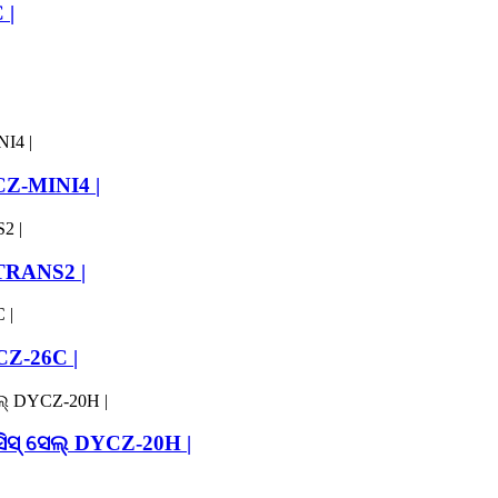
 |
Z-MINI4 |
-TRANS2 |
CZ-26C |
ିସ୍ ସେଲ୍ DYCZ-20H |