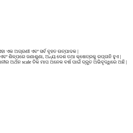
ା ଏକ ଅଗ୍ରଣୀ ଏବଂ ସର୍ବ ବୃହତ ଉତ୍ପାଦକ |
ଂ ଶିଳ୍ପରେ ଜଣାଶୁଣା, ଅନ୍ୟ ଦେଶ ତଥା କ୍ଷେତ୍ରକୁ ରପ୍ତାନି ହୁଏ |
ର ଅର୍ଥନ scale ତିକ ମାପ ଅନେକ ବର୍ଷ ପାଇଁ ଦ୍ରୁତ ଅଭିବୃଦ୍ଧିରେ ଅଛି |