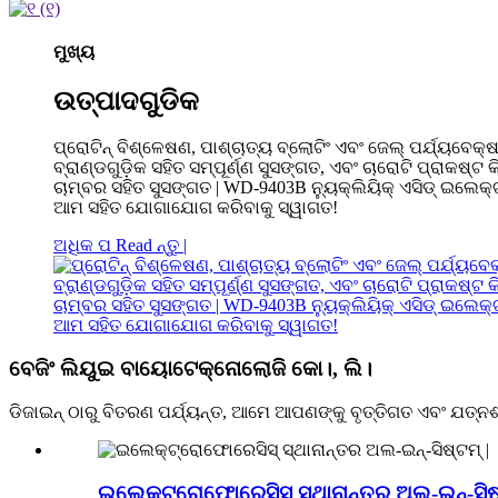
ମୁଖ୍ୟ
ଉତ୍ପାଦଗୁଡିକ
ପ୍ରୋଟିନ୍ ବିଶ୍ଳେଷଣ, ପାଶ୍ଚାତ୍ୟ ବ୍ଲୋଟିଂ ଏବଂ ଜେଲ୍ ପର୍ଯ୍ୟବେକ
ବ୍ରାଣ୍ଡଗୁଡ଼ିକ ସହିତ ସମ୍ପୂର୍ଣ୍ଣ ସୁସଙ୍ଗତ, ଏବଂ ଚାରୋଟି ପ୍ରାକ
ଚାମ୍ବର ସହିତ ସୁସଙ୍ଗତ | WD-9403B ନ୍ୟୁକ୍ଲିୟିକ୍ ଏସିଡ୍ ଇଲେକ୍
ଆମ ସହିତ ଯୋଗାଯୋଗ କରିବାକୁ ସ୍ୱାଗତ!
ଅଧିକ ପ Read ନ୍ତୁ |
ବେଜିଂ ଲିୟୁଇ ବାୟୋଟେକ୍ନୋଲୋଜି କୋ।, ଲି।
ଡିଜାଇନ୍ ଠାରୁ ବିତରଣ ପର୍ଯ୍ୟନ୍ତ, ଆମେ ଆପଣଙ୍କୁ ବୃତ୍ତିଗତ ଏବଂ ଯତ୍ନଶ
ଇଲେକ୍ଟ୍ରୋଫୋରେସିସ୍ ସ୍ଥାନାନ୍ତର ଅଲ-ଇନ୍-ସିଷ୍