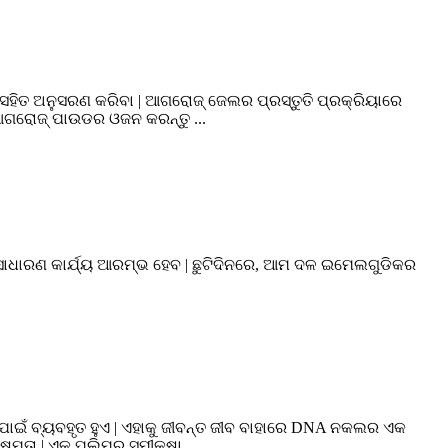
୍ ସହିତ ଅନୁସରଣ କରିବା | ଆଗରୋଜ୍ ଜେଲର ପ୍ରସ୍ତୁତି ପ୍ରକ୍ରିୟାରେ
ଗରୋଜ୍ ପାଉଡର ଓଜନ କରନ୍ତୁ ...
 ସାଧାରଣ କାର୍ଯ୍ୟ ଆରମ୍ଭ ହେବ | ଛୁଟିଦିନରେ, ଆମ ଦଳ ଇମେଲଗୁଡିକର
ା ପାଇଁ ବ୍ୟବହୃତ ହୁଏ | ଏହାକୁ ଜୀବନ୍ତ ଜୀବ ବାହାରେ DNA ନକଲର ଏକ
ଷମତା | ଏକ ପଲିମର ସମୀକ୍ଷା ...