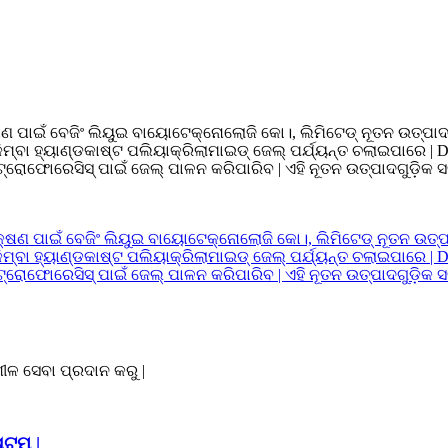
୍ଷଣ ପାଇଁ ବେଜିଂ ଲିୟୁଇ ବାୟୋଟେକ୍ନୋଲୋଜି କୋ।, ଲିମିଟେଡ୍ ନୂତନ ଉତ୍ପାଦ
ଷ୍ଟ କିମ୍ବା ହ୍ୟାଣ୍ଡକାଷ୍ଟ ପଲିୟାକ୍ରିଲାମାଇଡ୍ ଜେଲ୍ ପର୍ଯ୍ୟନ୍ତ ଚଲାଇପାର
ଟ୍ରୋଫୋରେସିସ୍ ପାଇଁ ଜେଲ୍ ପାଳନ କରିପାରିବ | ଏହି ନୂତନ ଉତ୍ପାଦଗୁଡ଼ିକ ସବ
ୀଳ ସେବା ପ୍ରଦାନ କରୁ |
ଟମ୍ |