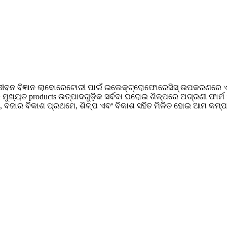
 ଜୀବନ ବିଜ୍ଞାନ ଲାବୋରେଟୋରୀ ପାଇଁ ଇଲେକ୍ଟ୍ରୋଫୋରେସିସ୍ ଉପକରଣରେ ଏହ
୍ୟତ products ଉତ୍ପାଦଗୁଡ଼ିକ ସର୍ବଦା ଘରୋଇ ଶିଳ୍ପରେ ଅଗ୍ରଣୀ ଫାର୍ମ ଏବ
, ବଜାର ବିକାଶ ପ୍ରଥମେ, ଶିଳ୍ପ ଏବଂ ବିକାଶ ସହିତ ମିଳିତ ହୋଇ ଆମ କମ୍ପାନୀ