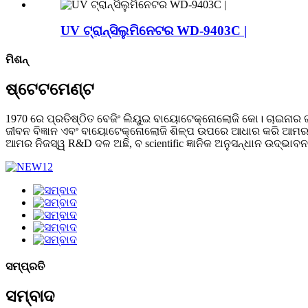
UV ଟ୍ରାନ୍ସିଲୁମିନେଟର WD-9403C |
ମିଶନ୍
ଷ୍ଟେଟମେଣ୍ଟ
1970 ରେ ପ୍ରତିଷ୍ଠିତ ବେଜିଂ ଲିୟୁଇ ବାୟୋଟେକ୍ନୋଲୋଜି କୋ। ଚାଇନାର
ଜୀବନ ବିଜ୍ଞାନ ଏବଂ ବାୟୋଟେକ୍ନୋଲୋଜି ଶିଳ୍ପ ଉପରେ ଆଧାର କରି ଆମର ମୁଖ
ଆମର ନିଜସ୍ୱ R&D ଦଳ ଅଛି, ବ scientific ଜ୍ଞାନିକ ଅନୁସନ୍ଧାନ ଉଦ୍ଭାବନ
ସମ୍ପ୍ରତି
ସମ୍ବାଦ