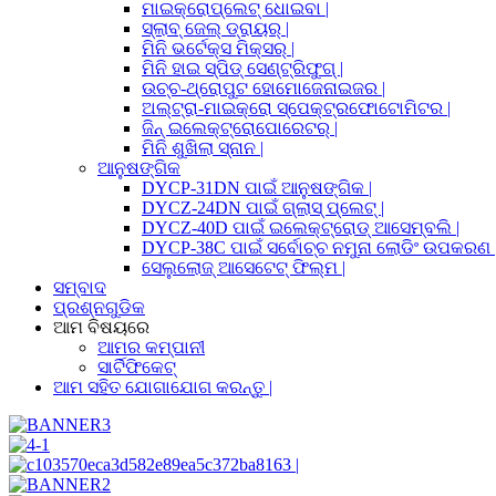
ମାଇକ୍ରୋପ୍ଲେଟ୍ ଧୋଇବା |
ସ୍ଲାବ୍ ଜେଲ୍ ଡ୍ରାୟର୍ |
ମିନି ଭର୍ଟେକ୍ସ ମିକ୍ସର୍ |
ମିନି ହାଇ ସ୍ପିଡ୍ ସେଣ୍ଟ୍ରିଫୁଗ୍ |
ଉଚ୍ଚ-ଥ୍ରୋପୁଟ ହୋମୋଜେନାଇଜର |
ଅଲ୍ଟ୍ରା-ମାଇକ୍ରୋ ସ୍ପେକ୍ଟ୍ରଫୋଟୋମିଟର |
ଜିନ୍ ଇଲେକ୍ଟ୍ରୋପୋରେଟର୍ |
ମିନି ଶୁଖିଲା ସ୍ନାନ |
ଆନୁଷଙ୍ଗିକ
DYCP-31DN ପାଇଁ ଆନୁଷଙ୍ଗିକ |
DYCZ-24DN ପାଇଁ ଗ୍ଲାସ୍ ପ୍ଲେଟ୍ |
DYCZ-40D ପାଇଁ ଇଲେକ୍ଟ୍ରୋଡ୍ ଆସେମ୍ବଲି |
DYCP-38C ପାଇଁ ସର୍ବୋଚ୍ଚ ନମୁନା ଲୋଡିଂ ଉପକରଣ 
ସେଲୁଲୋଜ୍ ଆସେଟେଟ୍ ଫିଲ୍ମ |
ସମ୍ବାଦ
ପ୍ରଶ୍ନଗୁଡିକ
ଆମ ବିଷୟରେ
ଆମର କମ୍ପାନୀ
ସାର୍ଟିଫିକେଟ୍
ଆମ ସହିତ ଯୋଗାଯୋଗ କରନ୍ତୁ |