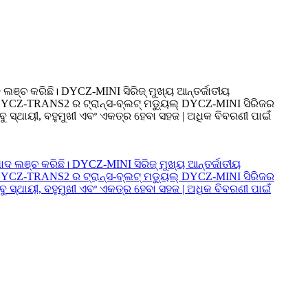
 ଲଞ୍ଚ କରିଛି। DYCZ-MINI ସିରିଜ୍ ମୁଖ୍ୟ ଆନ୍ତର୍ଜାତୀୟ
େ | DYCZ-TRANS2 ର ଟ୍ରାନ୍ସ-ବ୍ଲଟ୍ ମଡ୍ୟୁଲ୍ DYCZ-MINI ସିରିଜର
ୁ ସ୍ଥାୟୀ, ବହୁମୁଖୀ ଏବଂ ଏକତ୍ର ହେବା ସହଜ | ଅଧିକ ବିବରଣୀ ପାଇଁ