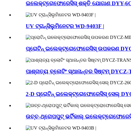
ଇଲେକ୍ଟ୍ରୋଫୋରେସିସ୍ ଶକ୍ତି ଯୋଗାଣ DYY-6C
UV ଟ୍ରାନ୍ସିଲୁମିନେଟର WD-9403F |
ପ୍ରୋଟିନ୍ ଇଲେକ୍ଟ୍ରୋଫୋରେସିସ୍ ଉପକରଣ DYC
ପାଶ୍ଚାତ୍ୟ ବ୍ଲୋଟିଂ ସ୍ଥାନାନ୍ତର ସିଷ୍ଟମ୍ DYCZ
2-D ପ୍ରୋଟିନ୍ ଇଲେକ୍ଟ୍ରୋଫୋରେସିସ୍ ସେଲ୍ DY
ଉଚ୍ଚ-ଥ୍ରୋପପୁଟ୍ ଭର୍ଟିକାଲ୍ ଇଲେକ୍ଟ୍ରୋଫୋରେସ