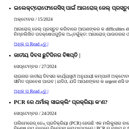
ଇଲେକ୍ଟ୍ରୋଫୋରେସିସ୍ ପାଇଁ ଆଗରୋଜ୍ ଜେଲ୍ ପ୍ରସ୍ତୁତ କର
ଅକ୍ଟୋବର / 15/2024
ଆଗରୋଜ୍ ଜେଲ୍ ପ୍ରସ୍ତୁତ କରିବାରେ ଆପଣଙ୍କର କ difficulties ଣସ
ନିମ୍ନଲିଖିତ ପଦକ୍ଷେପଗୁଡ଼ିକ ଅନ୍ତର୍ଭୁକ୍ତ: ଆଗରୋଜ୍ ପାଉଡର
ଅଧିକ ପ Read ନ୍ତୁ |
ଜାତୀୟ ଦିବସ ଛୁଟିଦିନର ବିଜ୍ଞପ୍ତି |
ସେପ୍ଟେମ୍ବର / 27/2024
ଚାଇନାର ଜାତୀୟ ଦିବସର କାର୍ଯ୍ୟସୂଚୀ ଅନୁଯାୟୀ କମ୍ପାନୀ ଅକ୍ଟୋ
ସୀମିତ ପ୍ରବେଶ ପାଇବ | ଯଦିଓ, ଯଦି ଆପଣଙ୍କର କ urgent ଣସି ଜର
ଅଧିକ ପ Read ନ୍ତୁ |
PCR ରେ ଥର୍ମାଲ୍ ସାଇକ୍ଲିଂ ପ୍ରକ୍ରିୟା କ’ଣ?
ସେପ୍ଟେମ୍ବର / 24/2024
ପଲିମେରେଜ୍ ଚେନ୍ ପ୍ରତିକ୍ରିୟା (PCR) ହେଉଛି ଏକ ମଲିକୁଲାର ବାୟ
ବିଶେଷ ରୂପ ଭାବରେ ବିବେଚନା କରାଯାଇପାରେ | PCR ର ମୁଖ୍ୟ ବ fe