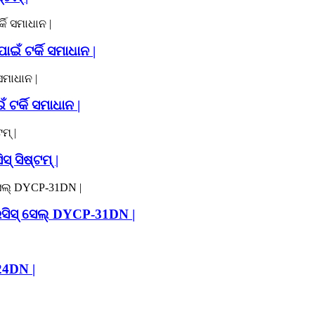
ଇଁ ଟର୍କି ସମାଧାନ |
ଟର୍କି ସମାଧାନ |
 ସିଷ୍ଟମ୍ |
େସିସ୍ ସେଲ୍ DYCP-31DN |
-24DN |