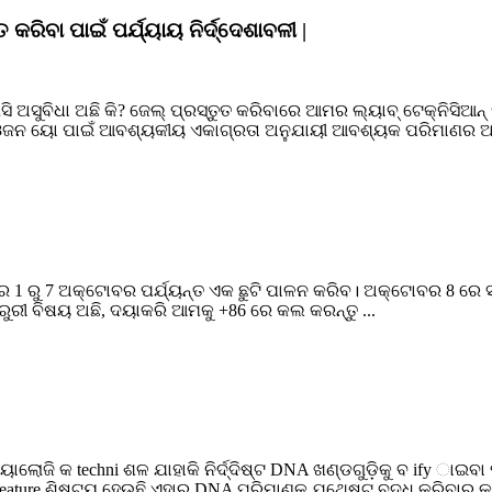
ିବା ପାଇଁ ପର୍ଯ୍ୟାୟ ନିର୍ଦ୍ଦେଶାବଳୀ |
ି ଅସୁବିଧା ଅଛି କି? ଜେଲ୍ ପ୍ରସ୍ତୁତ କରିବାରେ ଆମର ଲ୍ୟାବ୍ ଟେକ୍ନିସିଆନ
ର ଓଜନ ୟୋ ପାଇଁ ଆବଶ୍ୟକୀୟ ଏକାଗ୍ରତା ଅନୁଯାୟୀ ଆବଶ୍ୟକ ପରିମାଣର ଆ
ବର 1 ରୁ 7 ଅକ୍ଟୋବର ପର୍ଯ୍ୟନ୍ତ ଏକ ଛୁଟି ପାଳନ କରିବ। ଅକ୍ଟୋବର 8 ରେ
ୁରୀ ବିଷୟ ଅଛି, ଦୟାକରି ଆମକୁ +86 ରେ କଲ କରନ୍ତୁ ...
ୋଲୋଜି କ techni ଶଳ ଯାହାକି ନିର୍ଦ୍ଦିଷ୍ଟ DNA ଖଣ୍ଡଗୁଡ଼ିକୁ ବ ify ାଇବ
ature ଶିଷ୍ଟ୍ୟ ହେଉଛି ଏହାର DNA ପରିମାଣକୁ ଯଥେଷ୍ଟ ବୃଦ୍ଧି କରିବାର କ୍