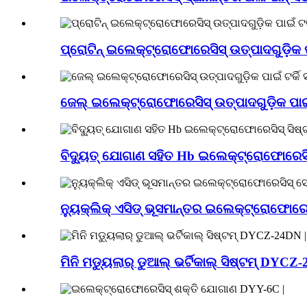
ପ୍ରୋଟିନ୍ ଇଲେକ୍ଟ୍ରୋଫୋରେସିସ୍ ଉତ୍ପାଦଗୁଡ଼ିକ ପା
ଜେଲ୍ ଇଲେକ୍ଟ୍ରୋଫୋରେସିସ୍ ଉତ୍ପାଦଗୁଡ଼ିକ ପାଇଁ 
ବିଦ୍ୟୁତ୍ ଯୋଗାଣ ସହିତ Hb ଇଲେକ୍ଟ୍ରୋଫୋରେସିସ୍
ନ୍ୟୁକ୍ଲିକ୍ ଏସିଡ୍ ଭୂସମାନ୍ତର ଇଲେକ୍ଟ୍ରୋଫୋର
ମିନି ମଡ୍ୟୁଲାର୍ ଡୁଆଲ୍ ଭର୍ଟିକାଲ୍ ସିଷ୍ଟମ୍ DYCZ